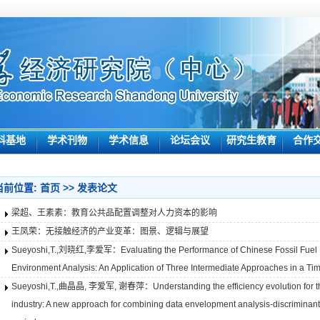
科基地
学术刊物
学术信息
论坛会议
研究生教育
合作
当前位置:
首页
>>
发表论文
梁超、王素素：教育公共品配置调整对人力资本的影响
王凤荣：无接触经济的产业变革：图景、逻辑与展望
Sueyoshi,T.,刘晓红,李爱军：Evaluating the Performance of Chinese Fossil Fuel 
Environment Analysis: An Application of Three Intermediate Approaches in a Ti
Sueyoshi,T.,曲晶晶, 李爱军, 谢春萍：Understanding the efficiency evolution for th
industry: A new approach for combining data envelopment analysis-discriminant a