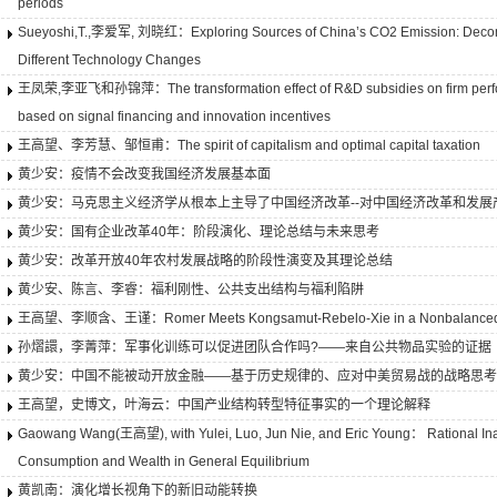
periods
Sueyoshi,T.,李爱军, 刘晓红：Exploring Sources of China’s CO2 Emission: Decomp
Different Technology Changes
王凤荣,李亚飞和孙锦萍：The transformation effect of R&D subsidies on firm perfor
based on signal financing and innovation incentives
王高望、李芳慧、邹恒甫：The spirit of capitalism and optimal capital taxation
黄少安：疫情不会改变我国经济发展基本面
黄少安：马克思主义经济学从根本上主导了中国经济改革--对中国经济改革和发
黄少安：国有企业改革40年：阶段演化、理论总结与未来思考
黄少安：改革开放40年农村发展战略的阶段性演变及其理论总结
黄少安、陈言、李睿：福利刚性、公共支出结构与福利陷阱
王高望、李顺含、王谨：Romer Meets Kongsamut-Rebelo-Xie in a Nonbalanced 
孙熠譞，李菁萍：军事化训练可以促进团队合作吗?——来自公共物品实验的证据
黄少安：中国不能被动开放金融——基于历史规律的、应对中美贸易战的战略思考
王高望，史博文，叶海云：中国产业结构转型特征事实的一个理论解释
Gaowang Wang(王高望), with Yulei, Luo, Jun Nie, and Eric Young： Rational Inat
Consumption and Wealth in General Equilibrium
黄凯南：演化增长视角下的新旧动能转换