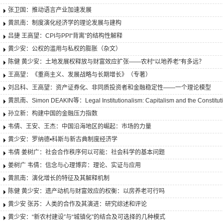
张卫国：推动语言产业加速发展​
黄凯南：制度演化经济学的理论发展与建构
吕捷 王高望：CPI与PPI“背离”的结构性解释
黄少安：公权的滥用与私权的膨胀（杂文）
陈健 黄少安：土地发展权释放与财富效应扩张——农村“以地养老”有多远？
王高望：《重商主义、发展战略与长期增长》（专著）
刘吕科、王高望：资产证券化、非同质投资者和金融稳定性——一个理论模型
黄凯南、Simon DEAKIN等：Legal Institutionalism: Capitalism and the Constituti
孙立新：构建中国的金融压力指数
韦倩、王安、王杰：中国沿海地区的崛起：市场的力量
黄少安：罗纳德•科斯与新古典制度经济学
韦倩 姜树广：社会合作秩序何以可能：社会科学的基本问题
姜树广 韦倩：信念与心理博弈：理论、实证与应用
黄凯南：演化增长的特征及其解释机制
陈健 黄少安：遗产动机与财富效应的权衡：以房养老可行吗
黄少安 张苏：人类的合作及其演进：研究综述和评论
黄少安：“新农村建设”与“城镇化”的结合及可选择的几种模式