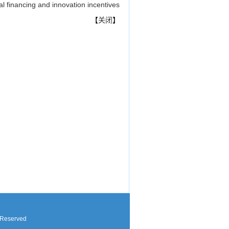
l financing and innovation incentives
【
关闭
】
 Reserved