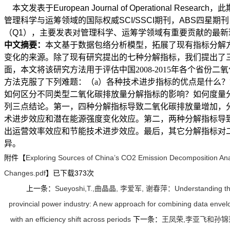
本文发表于European Journal of Operational Research，
此
管理科学与运筹领域的国际权威SCI/SSCI期刊，ABS四星期刊
（Q1），主要发表对管理科学、运筹学领域有重要贡献的最新
中文摘要：
本文基于数据包络分析模型，拓展了现有指标分解
变化的来源。除了现有研究提出的七种分解指标，我们提出了
面，本文将该研究方法用于评估中国
2008-2015
年各个省份二氧
方法克服了下列难题：（
a
）各种技术进步指标的优点是什么？
如何区分不同类型二氧化碳排放量分解指标的影响？如何度量
列三点结论。第一，四种分解指标导致二氧化碳排放量增加，
术进步效应和潜在能源强度变化效应。第二，两种分解指标导
出运营效率效应和节能技术进步效应。最后，其它分解指标对
异。
附件【
Exploring Sources of China’s CO2 Emission Decomposition Ana
Changes.pdf
】已下载
373
次
上一条：
Sueyoshi,T.,曲晶晶, 李爱军, 谢春萍：Understanding the eff
provincial power industry: A new approach for combining data envel
with an efficiency shift across periods
下一条：
王凤荣,李亚飞和孙锦萍：The