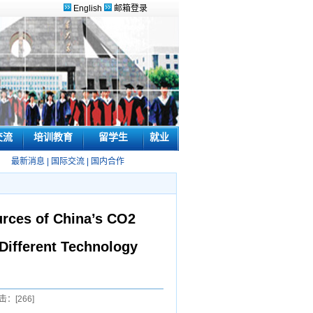
English
邮箱登录
交流
培训教育
留学生
就业
最新消息
|
国际交流
|
国内合作
ces of China’s CO2
Different Technology
击：[
266
]