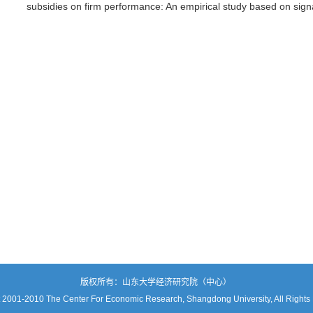
subsidies on firm performance: An empirical study based on signa
版权所有：山东大学经济研究院（中心）
 2001-2010 The Center For Economic Research, Shangdong University, All Rights