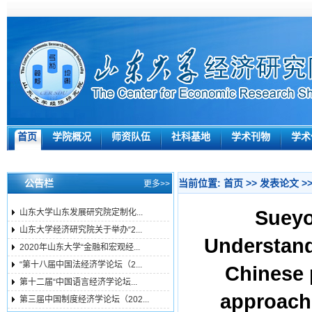
首页
学院概况
师资队伍
社科基地
学术刊物
学术
公告栏
当前位置:
首页
>>
发表论文
>
更多>>
Suey
山东大学山东发展研究院定制化...
山东大学经济研究院关于举办“2...
Understandi
2020年山东大学“金融和宏观经...
“第十八届中国法经济学论坛（2...
Chinese 
第十二届“中国语言经济学论坛...
approach
第三届中国制度经济学论坛（202...