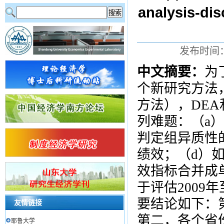
analysis-dis
发布时间：
中文摘要：
为
个新研究方法，
方法），DE
列难题：（a
判定组异质性
绩效；（d）
效指标合并成
于评估2009
要结论如下：
友情链接
第二，各个省
耶鲁大学