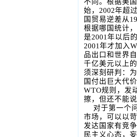
不同。根据美
始，
2002
年超
国贸易逆差从
1
根据哪国统计
是
2001
年以后
2001
年才加入
W
品出口和世界
千亿美元以上
须深刻研判：
国付出巨大代
WTO
规则，发
擦，但还不能
对于第一个
市场，可以以
发达国家有竞
民主义心态，