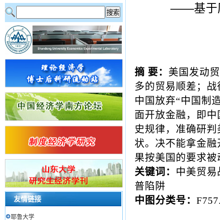
——基于
摘
要：
美国发动贸
多的贸易顺差；战
中国放弃“中国制
面开放金融，即中
史规律，准确研判
状。决不能拿金融
果按美国的要求被
关键词：
中美贸易
普陷阱
友情链接
中图分类号：
F757
耶鲁大学