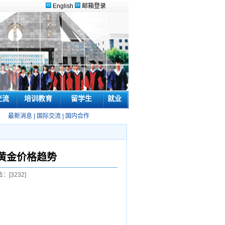
English
邮箱登录
交流
培训教育
留学生
就业
最新消息
|
国际交流
|
国内合作
黄金价格趋势
击：[
3232
]