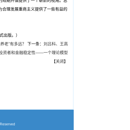
的短期升值提供了一个崭新的视角。总
为合理发展重商主义提供了一些有益的
正式出版。）
养老”有多远？
下一条：
刘吕科、王高
投资者和金融稳定性——一个理论模型
【
关闭
】
 Reserved