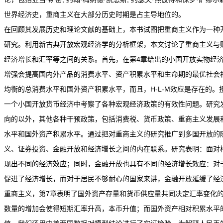
世界经济史，重商主义在大部分历史时期是占主导地位的。
在回顾其发展历史和理论文献的基础上，本书试图把重商主义作为一种
研究。利用新古典开放宏观经济学的分析框架，本文讨论了重商主义与
经济增长和汇率等之间的关系。首先，在第4章给出的小国开放实物经
增强会提高国内外产品的消费水平、资产积累水平和生命期的最优社会
均衡的总消费水平和国外资产积累水平，而且，H-L-M效应是存在的。
一个小国开放货币经济中考察了各种宏观经济政策的有效性问题。研究
向的以外，其他各种干预政策，包括消费税、货币政策、重商主义发展
水平和国外资产积累水平。通过把对重商主义的研究推广到多国开放的
义、证券投资、金融开放和经济增长之间的内在联系。研究表明：面对
现出不同的经济效应；同时，金融开放也具有不同的经济增长效应：对
促进了经济增长，而对于居民不够耐心的国家来讲，金融开放延缓了经
重商主义，第7章表明了国外资产存量和货币供应量共同决定汇率变化
数量的增加会使得短期汇率升高，本币升值；而国外资产相对积累水平