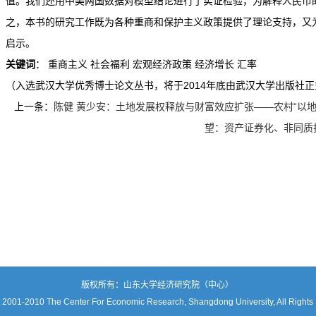
值。我们还用中美两国数据对模型结论进行了实证检验，为解释人民币
之，本书的研究工作既为各种重商和保护主义政策提供了理论支持，又
启示。
关键词
： 重商主义 社会福利 宏观经济政策 经济增长 汇率
（入选武汉大学优秀博士论文丛书，将于2014年底由武汉大学出版社
上一条：
陈健 黄少安：土地发展权释放与财富效应扩张——农村“以地
望：资产证券化、非同质
版权所有：山东大学经济研究院（中心）
 2001-2010 The Center For Economic Research, Shangdong University, All Rights