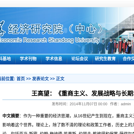
科基地
学术刊物
学术信息
论坛会议
研究生教育
合作
当前位置:
首页
>>
发表论文
>> 正文
王高望：《重商主义、发展战略与长期
发布时间：2014年11月07日 00:00 作者：admin
中文摘要
：作为一种重要的经济思潮，从16世纪产生到现在，重商主义
影响着这个世界。理论上，除了数不清的理论和政策工作者，历史上的
论，包括亚当·斯密, 约翰·梅纳德·凯恩斯, 约瑟夫·熊彼得和保罗·萨