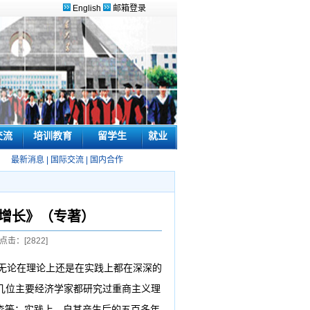
English
邮箱登录
交流
培训教育
留学生
就业
最新消息
|
国际交流
|
国内合作
增长》（专著）
 点击：[
2822
]
无论在理论上还是在实
践上都在深深的
几位主要经济学家都研究过重商主义理
缪尔森等；实践上，自其产生后的五百多年