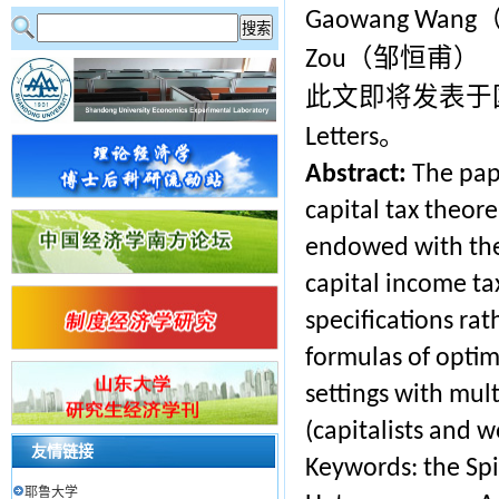
Gaowang Wang
（邹恒甫）
Zou
此文即将发表于
。
Letters
Abstract:
The pap
capital tax theo
endowed with the s
capital income tax
specifications ra
formulas of optim
settings with mul
(capitalists and w
友情链接
Keywords: the Spi
耶鲁大学