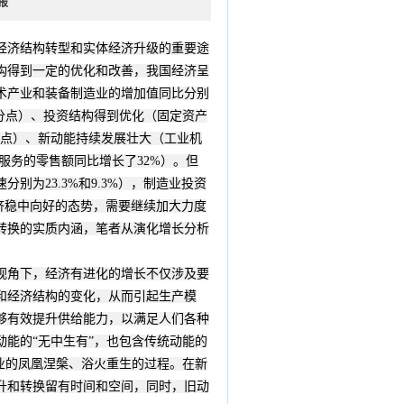
报
经济结构转型和实体经济升级的重要途
构得到一定的优化和改善，我国经济呈
术产业和装备制造业的增加值同比分别
8个百分点）、投资结构得到优化（固定资产
百分点）、新动能持续发展壮大（工业机
和服务的零售额同比增长了32%）。但
为23.3%和9.3%），制造业投资
经济稳中向好的态势，需要继续加大力度
转换的实质内涵，笔者从演化增长分析
视角下，经济有进化的增长不仅涉及要
和经济结构的变化，从而引起生产模
够有效提升供给能力，以满足人们各种
能的“无中生有”，也包含传统动能的
业的凤凰涅槃、浴火重生的过程。在新
升和转换留有时间和空间，同时，旧动