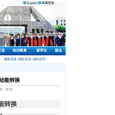
English
邮箱登录
交流
培训教育
留学生
就业
最新消息
|
国际交流
|
国内合作
动能转换
击：[
674
]
能转换