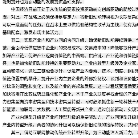
能的提升也为新动能的发展提供基础支撑。
中国经济目前正处于从传统的要素投资驱动转向创新驱动的爬坡过
骤。对此，在战略上必须保持足够定力，将新旧动能转换视为长期复杂
可以一蹴而就的任务。在战术上要以供给侧结构性改革为主线，使有为
基础配套，激发市场主体活力。
其二，实现产业内和产业间的协同升级，确保新旧动能接续转换。
链，全面降低供应链中企业间的交易成本。交易成本的下降能够提升产
加深产业链，促进产业迈向价值链的中高端。供应链、产业链和价值链
径，也是加快新旧动能转换的重要驱动力。产业内转型升级涉及企业家
互动和演化，通过三链融合提升，促进产业内要素、技术、制度、组织
值链位置中的攀升，提升产业内主要企业的外部控制权、谈判和议价能
业比重的调整和变化，以及新产业的兴起和发展。这一过程既要遵循要
加快将潜在比较优势显性化和产业化，基于产业关联度寻找合理的产业
力密集型向资本密集型和技术密集型转型，同时必须抓住新一轮科技革
新能源、物联网、大数据、人工智能等新兴产业，通过创新驱动，实现
产业内转型升级是产业间转型升级的重要驱动力，产业间转型升级
产业内转型升级，两者的协同升级可以确保新旧动能的接续转换，共同
其三，借助互联网推动传统产业转型升级，为旧动能注入新活力。