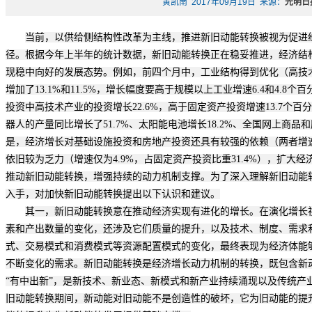
黄凯南 2017年09月19日 来源：
光明日
当前，以供给侧结构性改革为主线，推进新旧动能转换被视为促进
径。根据今年上半年的统计数据，新旧动能转换正在稳妥推进，经济结
现稳中向好的发展态势。例如，前四个月中，工业结构得到优化（高技
增加了13.1%和11.5%，增长幅度要高于规模以上工业增速6.4和4.
投资中高技术产业的投资增长22.6%，高于固定资产投资增速13.7个
器人的产量同比增长了51.7%、太阳能电池增长18.2%、全国网上商品
是，经济增长对基础设施投资和房地产投资还具有较强的依赖（两者增速分别
依旧较为乏力（增速仅为4.9%，占固定资产投资比重31.4%），扩大
推动新旧动能转换，增强持续的动力机制支撑。为了深入理解新旧动能
入手，对加快新旧动能转换提出以下认识和建议。
其一，新旧动能转换意在推动经济实现有进化的增长。在演化增长
素和产出数量的变化，还涉及它们质量的提升，以及技术、制度、需求
式、交易模式和消费模式等资源配置模式的变化，最终表现为经济体能
不断变化的需求。新旧动能转换是经济增长动力机制的转换，既包含新动
“有中出新”，是新技术、新业态、新模式和新产业持续涌现以及传统产
旧动能转换期间，新动能对旧动能不是创造性的破坏，它为旧动能的提