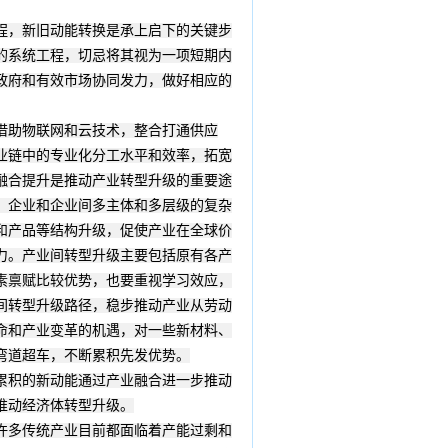
程，新旧动能转换是承上启下的关键步
的系统工程，切忌将其视为一项短期内
政府和有效市场协同发力，做好相应的
借助物联网和云技术，整合打通供应
业链中的专业化分工水平和效率，拓宽
融合提升是推动产业转型升级的重要途
、企业和企业间多主体和多层级的复杂
和产品等结构升级，促使产业在全球价
力。产业间转型升级主要包括原有各产
素禀赋比较优势，也要重视学习效应，
间转型升级路径，稳步推动产业从劳动
命和产业变革的机遇，对一些新材料、
弯道超车，不断累积先发优势。
累积的新动能通过产业融合进一步推动
推动经济体转型升级。
许多传统产业目前都面临着产能过剩和