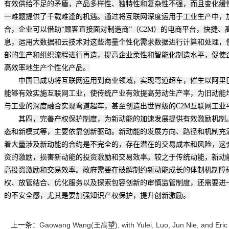
有效供给不足的矛盾，产品多样性、独特性和复杂性不强，而且变化缓
一难题提供了千载难逢的机遇。通过将互联网深度运用于工业生产中，
合，企业可以借助“顾客直接面对制造商”（C2M）的电商平台，快捷
息，运用大数据和云技术对这些海量个性化需求数据进行计算和处理，
部的生产和组织流程进行再造，提高企业柔性和智能化制造水平，促使
高效率地生产个性化产品。
中国已成功将互联网运用到商业领域，实现弯道超车，催生以阿里
能够有效实施互联网工业，使传统产业有效提高劳动生产率，为旧动能
与工业的深度融合实现弯道超车，甚至创造出世界级的C2M互联网工业
其四，完善产权保护制度，为新动能的加速发展提供有效激励机制
态和新模式等，主要依靠创新驱动。新动能的发展方向、路径和机制充
着大量涉及新动能的合约是不完全的，存在潜在的交易成本和风险，这
资的激励，损害新动能的投资激励和交易效率。较之于传统动能，新动
高投资激励和交易效率。政府需要在破解制约新动能成长的体制机制障
权、放管结合、优化服务以及探索包容创新的审慎监管制度，还需要进
的不安全感，尤其是要加强知识产权保护，提升创新激励。
上一条：
Gaowang Wang(王高望), with Yulei, Luo, Jun Nie, and Eric 