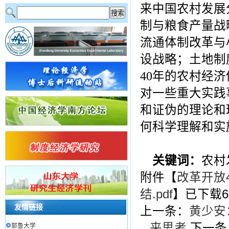
来中国农村发展
制与粮食产量战
流通体制改革与
设战略；土地制
40
年的农村经济
对一些重大实践
和证伪的理论和
何科学理解和实
关键词：
农村
附件【
改革开放
结.pdf
】已下载
6
友情链接
上一条：
黄少安
来思考
下一条
耶鲁大学