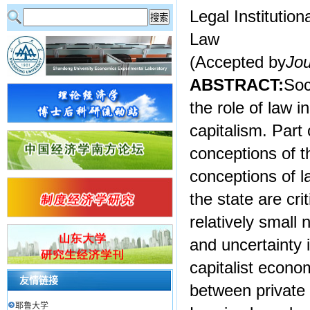
Legal Institution
Law
(Accepted by
Jou
ABSTRACT:
Soc
the role of law i
capitalism. Part
conceptions of t
conceptions of l
the state are cr
relatively small
and uncertainty 
capitalist econo
友情链接
between private 
耶鲁大学