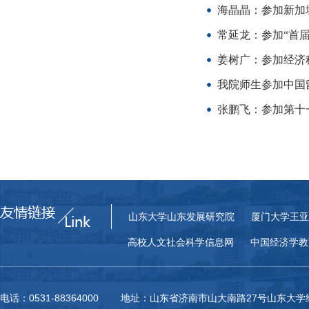
海晶晶：参加新加
常延龙：参加“首
姜树广：参加经济科
我院师生参加中国留
张鹏飞：参加第十
山东大学山东发展研究院
厦门大学王亚
高校人文社会科学信息网
中国经济学教
电话：0531-88364000 地址：山东省济南市山大南路27号山东大