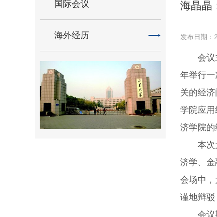
国际会议
海晶晶
海外经历
发布日期：20
会议
年举行一次的
关的经济问
学院应用经
济学院的
本次
济学、金
会场中，
谨地辩驳
会议