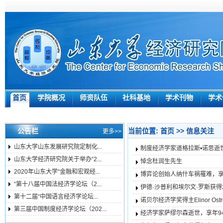
首页
学院概况
师资队伍
社科基地
学术刊物
学术
公告栏
当前位置:
首页
>>
信息关注
更多>>
山东大学山东发展研究院定制化...
制度经济学家道格拉斯•诺思逝
山东大学经济研究院关于举办“2...
悼念杜润生先生
2020年山东大学“金融和宏观经...
博弈论创始人纳什车祸罹难，享
“第十八届中国法经济学论坛（2...
伊德·沙普利和埃尔文·罗斯获得
第十二届“中国语言经济学论坛...
诺贝尔经济学奖得主Elinor Ost
第三届中国制度经济学论坛（202...
经济学家萨缪尔森逝世，享年9