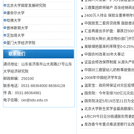
全国人大常委：扩大内需着重
北京大学国家发展研究院
三鹿集团即将破产 百余经销商
康奈尔大学
2400万人待业 保就业重拳明
哈佛大学
中国放宽二套房贷政策 鼓励普
普林斯顿大学
汇金再度出手护盘：暴跌日500
芝加哥大学
万科恒大降价,南京物价部门开
厦门大学经济学院
美联储把基准利率降至0-0.25
联系我们
中国农村改革30年大事记
证监会修改保荐制度 从源头严
通讯地址：山东省济南市山大南路27号山东
中国对三鹿婴幼儿奶粉事故做
大学经济研究院
2008年中国经济学年会
邮政邮编：250100
温家宝：政府将保证对灾区疫
联系电话：0531-88364000 88364128
传 真：0531-88364981
国务院：今年安排700亿元灾
电子信箱：cer@sdu.edu.cn
国务院决定5月19日至21日为
北京大学新生奖学金最高额度5
4月CPI今日见分晓通胀形势更
发改委今年重点推进垄断行业