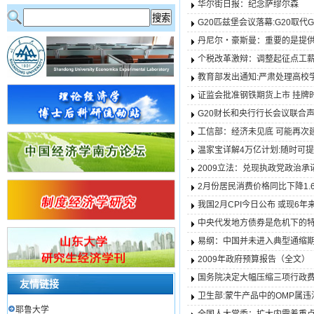
华尔街日报：纪念萨缪尔森
G20匹兹堡会议落幕:G20取代
丹尼尔・豪斯曼：重要的是提
个税改革激辩：调整起征点工
教育部发出通知:严肃处理高校
证监会批准钢铁期货上市 挂牌
G20财长和央行行长会议联合
工信部：经济未见底 可能再次
温家宝详解4万亿计划:随时可
2009立法：兑现执政党政治承
2月份居民消费价格同比下降1.
我国2月CPI今日公布 或现6
中央代发地方债券是危机下的
易纲：中国并未进入典型通缩
2009年政府预算报告（全文）
国务院决定大幅压缩三项行政
友情链接
卫生部:蒙牛产品中的OMP属违
耶鲁大学