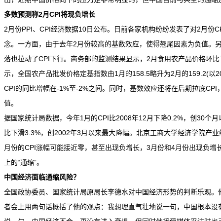
多数预测称2月CPI将现负增长
2月份PPI、CPI经济数据10日公布。日前各家机构纷纷发表了对2月份C
念。一方面，由于去年2月份较高的基数效应，使得翘尾因素为负值。
落也拉动了CPI下行。商务部的监测结果显示，2月食用农产品价格环比
示，全国农产品批发价格定基指数由1月的158.5略升为2月的159.2(以2
CPI的同比增幅在-1%至-2%之间。同时，基数效应还将在后期拉底CP
值。
据国家统计局数据，今年1月的CPI比2008年12月下降0.2%，创30个
比下滑3.3%，创2002年3月以来最大降幅。北京工商大学经济学院产
月份的CPI涨幅可能接近零，甚至出现负增长，3月份和4月份出现负
上的“通缩”。
中国经济面临通缩风险？
全国政协委员、国家统计局原局长李德水对中国经济形势的判断乐观。
者会上用两句话概括了他的观点：我想理直气壮地说一句，中国根本没