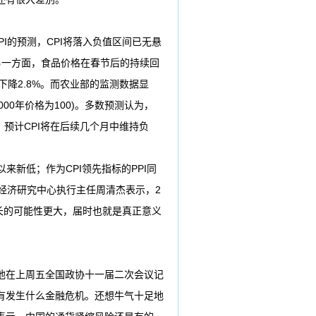
PI的预测，CPI将落入负值区间已无悬
另一方面，食品价格在春节后的持续回
下降2.8%。而农业部的监测数据显
000年价格为100)。多数预测认为，
I，预计CPI将在后续几个月中维持负
月以来新低；作为CPI领先指标的PPI同
业经济研究中心执行主任周清杰表示，2
增长的可能性更大，届时也就是真正意义
他在上周五全国政协十一届二次会议记
有发生什么金融危机。还想牛气十足地