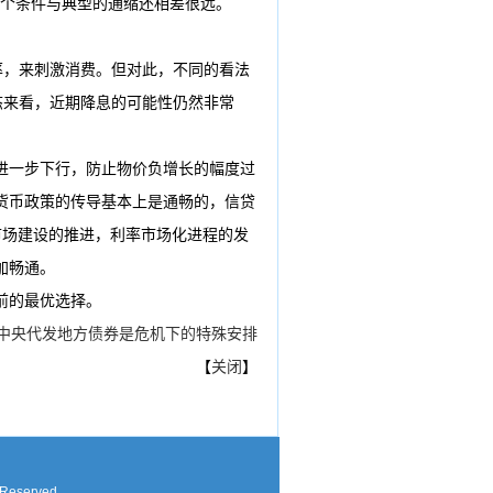
两个条件与典型的通缩还相差很远。
率，来刺激消费。但对此，不同的看法
态来看，近期降息的可能性仍然非常
进一步下行，防止物价负增长的幅度过
货币政策的传导基本上是通畅的，信贷
市场建设的推进，利率市场化进程的发
加畅通。
前的最优选择。
中央代发地方债券是危机下的特殊安排
【
关闭
】
 Reserved