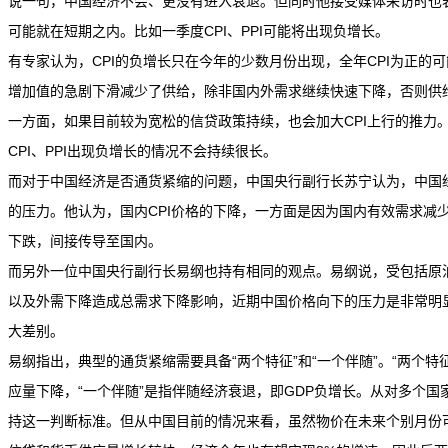
说一句，中国经济不会、更没有进入衰退。但同时他接受媒体采访时也
可能就在短期之内。比如一季度CPI、PPI可能将出现负增长。
有专家认为，CPI的负增长只在今年的少数月份出现，全年CPI为正的
增加值的急剧下滑减少了供给，除非国内外需求继续快速下降，否则供给
一方面，如果目前较为宽松的信贷政策持续，也会加大CPI上行的推力
CPI、PPI出现负增长的情况不会持续很长。
而对于中国经济是否通货紧缩的问题，中国央行副行长苏宁认为，中国
的压力。他认为，国内CPI价格的下降，一方面是因为国内有效需求减
下跌，间接传导至国内。
而另外一位中国央行副行长易纲也持有相同的观点。易纲说，受包括原
以及外需下降造成总需求下降影响，近期中国价格向下的压力是非常明
大差别。
易纲指出，典型的通货紧缩需要具备“两个特征”和“一个伴随”。“两个
应量下降，“一个伴随”是指伴随经济衰退，即GDP负增长。从对多个
持这一判断标准。但从中国目前的情况来看，虽然物价在未来个别月份