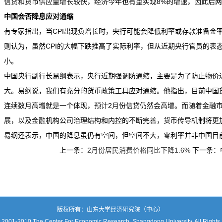
信贷和货币供应量增长较快，经济今年也有望实现8%的增速，因此后
中国会否降息应对通缩
有专家指出，当CPI出现负增长时，央行可能会降低利率或存款准备金
则认为，虽然CPI的大幅下跌推高了实际利率，但从近期央行官员的表
小。
中国央行副行长易纲表示，央行近期强调防通缩，主要是为了防止物价
大。易纲说，我们有充分的货币政策工具应对通缩。他指出，目前中国
连续数月高增就是一个体现，预计2月份信贷仍然会高增。而随着金融
展，以及金融机构公司治理结构和内控的不断完善，货币传导机制将更
易纲还表示，中国的降息虽仍有空间，但空间不大，零利率并非中国目
上一条：
2月份居民消费价格同比下降1.6%
下一条：
版权所有：山东大学经济研究院（中心）
 2001-2010 The Center For Economic Research, Shangdong University, All Rights