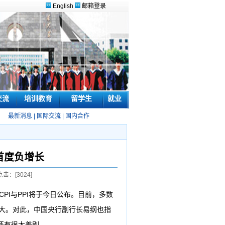
English
邮箱登录
交流
培训教育
留学生
就业
最新消息
|
国际交流
|
国内合作
来首度负增长
点击：[
3024
]
PI与PPI将于今日公布。目前，多数
加大。对此，中国央行副行长易纲也指
还有很大差别。