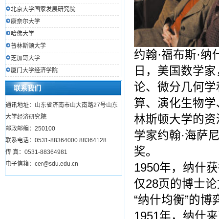
北京大学国家发展研究院
康奈尔大学
哈佛大学
普林斯顿大学
约翰·福布斯·纳什(J
芝加哥大学
日，美国数学家
厦门大学经济学院
论、微分几何学
联系我们
算、演化生物学
通讯地址：山东省济南市山大南路27号山东
林斯顿大学的资
大学经济研究院
邮政邮编：250100
学家约翰·海萨
联系电话：0531-88364000 88364128
奖。
传 真：0531-88364981
电子信箱：cer@sdu.edu.cn
1950年，纳
仅28页的博士
“纳什均衡”的博
1951年，纳