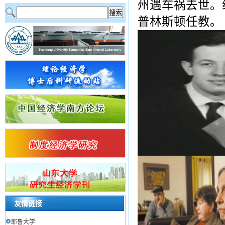
州遇车祸去世。
普林斯顿任教。
友情链接
耶鲁大学