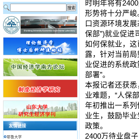
时明年将有24
形势将十分严峻。
口资源环境发展
保部”)就业促
如何保就业，这
露，针对当前局
业促进的系统政
部署”。
本报记者还获悉
业难题，“人保
年初推出一系列
业生，鼓励毕业
政策。
友情链接
2400万待业盘子
耶鲁大学