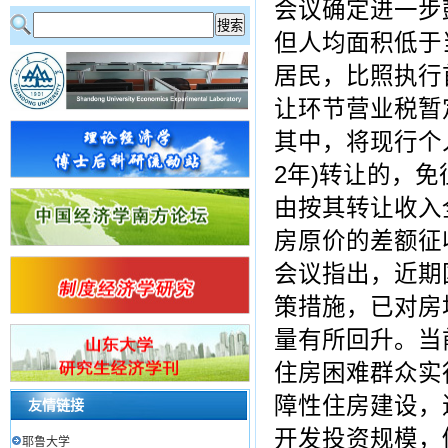
会议确定进一步
但人均面积低于
居民，比照执行
让环节营业税暂
其中，将现行个人
2年)转让的，
由按其转让收入
房原价的差额征
会议指出，近期
策措施，已对房
量有所回升。当
住房困难群众实
障性住房建设，
友情链接
开发投资规模，
耶鲁大学