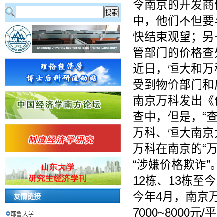
令南京的开发商
中，他们不但要
快结束观望；另
管部门的价格查
近日，恒大和万
受到物价部门和
南京万科发出《
查中，但是，“
万科、恒大南京
万科在南京的“
“涉嫌价格欺诈
12栋、13栋至
今年4月，南京
友情链接
7000~800
耶鲁大学