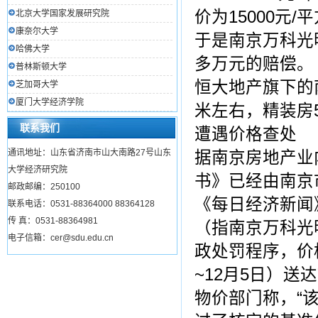
价为15000元
北京大学国家发展研究院
康奈尔大学
于是南京万科光
哈佛大学
多万元的赔偿。
普林斯顿大学
恒大地产旗下的
芝加哥大学
厦门大学经济学院
米左右，精装房5
联系我们
遭遇价格查处
通讯地址：山东省济南市山大南路27号山东
据南京房地产业
大学经济研究院
书》已经由南京
邮政邮编：250100
《每日经济新闻
联系电话：0531-88364000 88364128
传 真：0531-88364981
（指南京万科光
电子信箱：cer@sdu.edu.cn
政处罚程序，价
~12月5日）送达
物价部门称，“