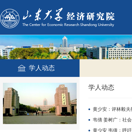
学人动态
学人动态
黄少安：评林毅夫
韦倩 姜树广：社
黄少安 韦倩：呼吁