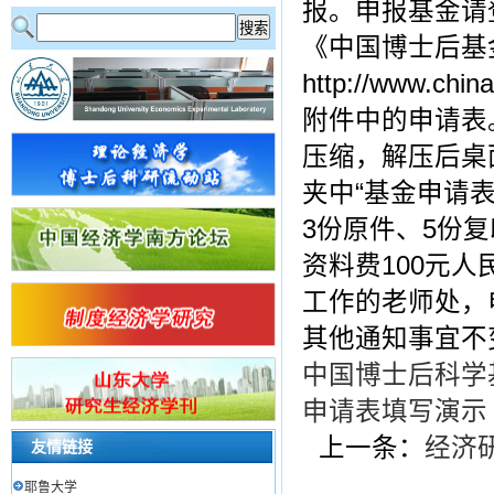
报。申报基金请
《中国博士后基
http://www.ch
附件中的申请表
压缩，解压后桌
夹中“基金申请表
3份原件、5份复
资料费100元
工作的老师处，电子
其他通知事宜不
中国博士后科学
申请表填写演示
上一条：
经济
友情链接
耶鲁大学