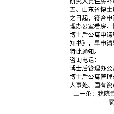
研究人员住房补
五、山东省博士
之日起，符合申
理办公室看房，
博士后公寓申请
知书》，早申请
特此通知。
咨询电话：
博士后管理办公室
博士后公寓管理办公
人事处、国有资
上一条：
我院
家