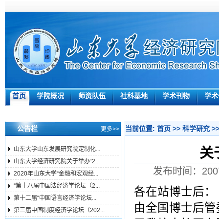
首页
学院概况
师资队伍
社科基地
学术刊物
学术
公告栏
当前位置:
首页
>>
科学研究
>
更多>>
关
山东大学山东发展研究院定制化...
山东大学经济研究院关于举办“2...
发布时间：200
2020年山东大学“金融和宏观经...
“第十八届中国法经济学论坛（2...
各在站博士后：
第十二届“中国语言经济学论坛...
由全国博士后管
第三届中国制度经济学论坛（202...