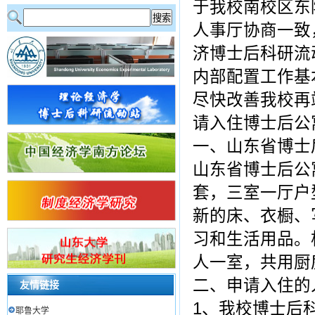
于我校南校区东
人事厅协商一致
济博士后科研流
内部配置工作基
尽快改善我校再
请入住博士后公
一、山东省博士
山东省博士后公
套，三室一厅户型
新的床、衣橱、
习和生活用品。
人一室，共用厨
二、申请入住的
友情链接
1、我校博士后科
耶鲁大学