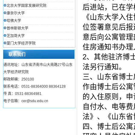
后进站，已在学
北京大学国家发展研究院
康奈尔大学
《山东大学入住
哈佛大学
位签署意见后报
普林斯顿大学
意后向公寓管理
芝加哥大学
厦门大学经济学院
住房通知书办理
联系我们
2、其他驻济博
通讯地址：山东省济南市山大南路27号山东
法另行通知。
大学经济研究院
三、山东省博士
邮政邮编：250100
作由博士后公寓
联系电话：0531-88364000 88364128
传 真：0531-88364981
的入住原则，申
电子信箱：cer@sdu.edu.cn
自付水、电等费
法》、《山东省
四、博士后公寓