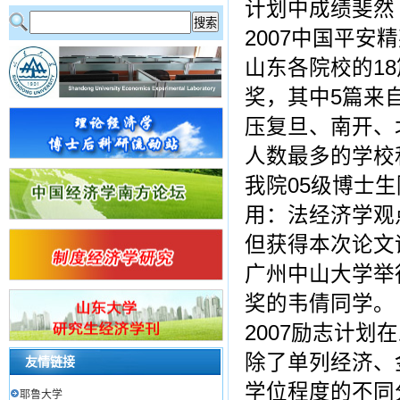
计划中成绩斐然
2007中国平
山东各院校的1
奖，其中5篇来
压复旦、南开、
人数最多的学校
我院05级博士
用：法经济学观
但获得本次论文
广州中山大学举
奖的韦倩同学。
2007励志计
除了单列经济、
友情链接
学位程度的不同
耶鲁大学