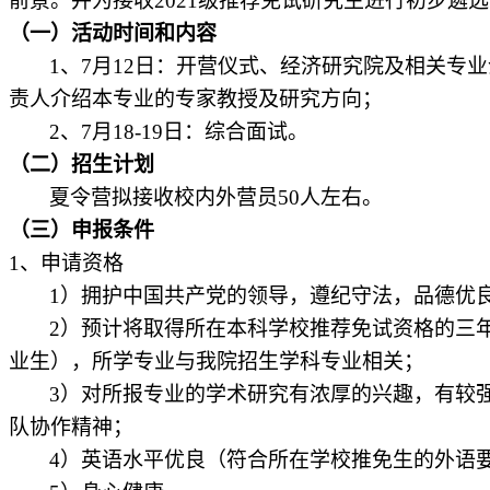
前景。并为接收
2021
级推荐免试研究生进行初步遴选
（一）活动时间和内容
1
、
7
月
12
日：开营仪式、经济研究院及相关专业
责人介绍本专业的专家教授及研究方向；
2
、
7
月
18-19
日：综合面试。
（二）招生计划
夏令营拟接收校内外营员
50
人左右。
（三）申报条件
1
、申请资格
1
）拥护中国共产党的领导，遵纪守法，品德优
2
）预计将取得所在本科学校推荐免试资格的三
业生），所学专业与我院招生学科专业相关；
3
）对所报专业的学术研究有浓厚的兴趣，有较
队协作精神；
4
）英语水平优良（符合所在学校推免生的外语