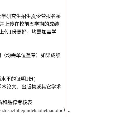
大学研究生招生夏令营报名系
并上传在校前五学期的成绩
上传
1
份更好，均需加盖学
明（均需单位盖章）如果成绩
语水平的证明
1
份；
学术论文、出版物或其它学术
质和品德考核表
gzhisuzhihepindekaohebiao.doc
）。