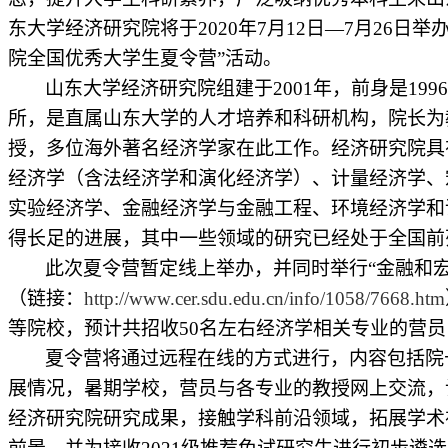
东大学经济研究院将于
2020
年
7
月
12
日—
7
月
26
日举办
院全国优秀大学生夏令营”活动。
山东大学经济研究院组建于
2001
年，前身是
1996
所，是直属山东大学的人才培养和科研机构，院长为
授，多位海外著名经济学家在此工作。经济研究院具
经济学（含法经济学和演化经济学）、计量经济学、
实验经济学、金融经济学与金融工程、环境经济学和
得长足的进展，其中一些领域的研究已经处于全国前
此次夏令营暂定线上举办，并同时举行
“
金融和
（链接：
http://www.cer.sdu.edu.cn/info/1058/7668.htm
等院校，预计共招收
50
名左右经济学相关专业的营员
夏令营将通过远程在线的方式进行，内容包括院
展情况，暑期学校，营员与各专业的教授网上交流，
经济研究院研究成果，接触学科前沿领域，拓展学术