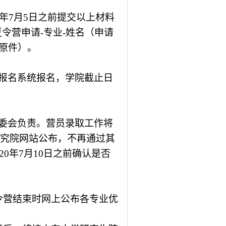
年
7
月
5
日之前提交以上材料
夏令营申请
-
专业
-
姓名（申请
原件）。
报名系统报名，学院截止日
委会负责。营员录取工作将
究院网站公布，不再通过其
20
年
7
月
10
日之前确认是否
令营结束时网上公布各专业优