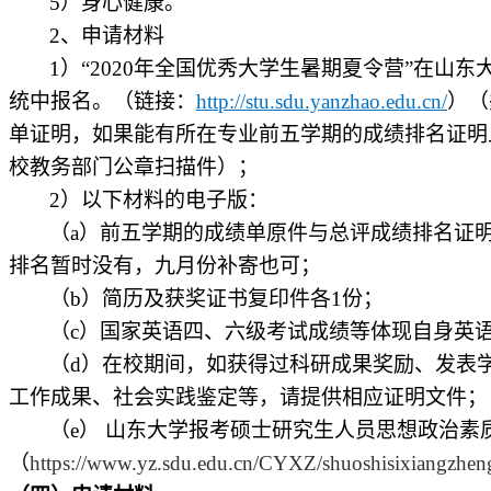
5
）身心健康。
2
、申请材料
1
）“
2020
年全国优秀大学生暑期夏令营”在山东
统中报名。（链接：
http://stu.sdu.yanzhao.edu.cn/
）（
单证明，如果能有所在专业前五学期的成绩排名证明
校教务部门公章扫描件）；
2
）以下材料的电子版：
（
a
）前五学期的成绩单原件与总评成绩排名证
排名暂时没有，九月份补寄也可；
（
b
）简历及获奖证书复印件各
1
份；
（
c
）国家英语四、六级考试成绩等体现自身英
（
d
）在校期间，如获得过科研成果奖励、发表
工作成果、社会实践鉴定等，请提供相应证明文件；
（
e
） 山东大学报考硕士研究生人员思想政治素
（
https://www.yz.sdu.edu.cn/CYXZ/shuoshisixiangzhen