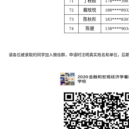
71
丁秋硕
178****398
72
戴晗悦
188****893
73
陈秋彤
183****830
74
陈健
138****903
请各位被录取的同学加入微信群，申请时注明真实姓名和单位，后