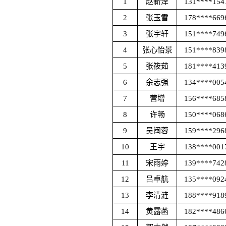
1
赵新泽
131****154
2
张玉雪
178****669
3
张宇轩
151****749
4
张心怡景
151****839
5
张筱茹
181****413
6
余志强
134****005
7
营增
156****685
8
许畅
150****068
9
吴闽蓉
159****296
10
王宇
138****001
11
宋雨婷
139****742
12
吕卓航
135****092
13
李清涟
188****918
14
黄露菡
182****486