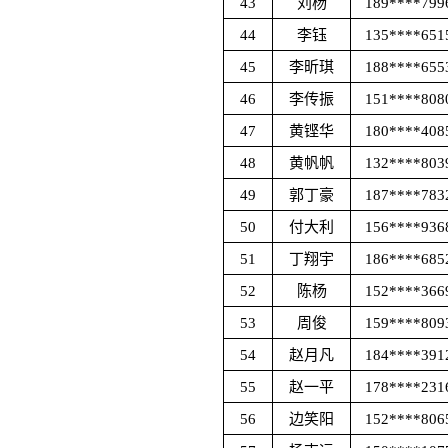
43
刘杨
189****799
44
李钰
135****651
45
李昕琪
188****655
46
李传振
151****808
47
黄铿华
180****408
48
黄帆帆
132****803
49
郭丁豪
187****783
50
付大利
156****936
51
丁翔宇
186****685
52
陈杨
152****366
53
周俊
159****809
54
赵月凡
184****391
55
赵一平
178****231
56
边笑阳
152****806