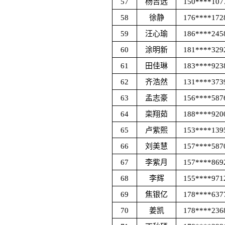
57
杨吉远
150****107
58
徐静
176****172
59
汪心瑜
186****245
60
涂明新
181****329
61
田佳琳
183****923
62
齐浩然
131****373
63
孟志豪
156****587
64
栾翔茹
188****920
65
卢紫熙
153****139
66
刘美慧
157****587
67
李紫月
157****869
68
李辉
155****971
69
焦银亿
178****637
70
姜凯
178****236