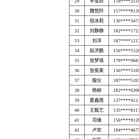
29
辛雪娇
158****251
30
魏悦羚
157****812
31
倪冰莉
136****347
32
刘静静
182****172
33
刘洋
187****121
34
赵济鹏
156****552
35
张梦琦
178****968
36
张俊美
156****516
37
殷仪
187****520
38
杨柳
182****630
39
夏鑫雨
137****412
40
王甄艺
135****811
41
司绪
156****912
42
卢欢
184****467