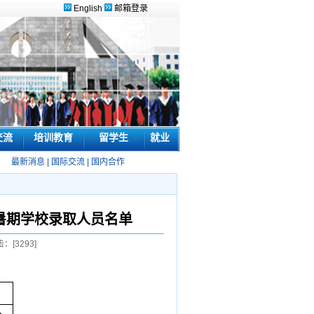
English
邮箱登录
交流
培训教育
留学生
就业
最新消息
|
国际交流
|
国内合作
生暑期学校录取人员名单
击：[
3293
]