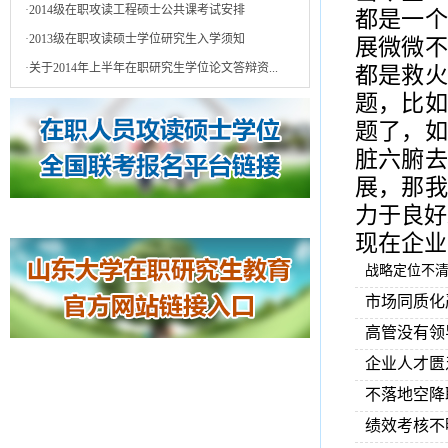
·
2014级在职攻读工程硕士公共课考试安排
都是一个
·
2013级在职攻读硕士学位研究生入学须知
展微微不
·
关于2014年上半年在职研究生学位论文答辩资...
都是救火
题，比如
题了，如
脏六腑去
展，那我
力于良好
现在企业
战略定位不
市场同质化
高管没有领
企业人才匮
不落地空降
绩效考核不