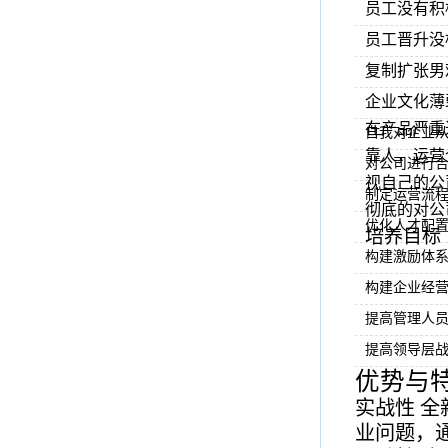
员工没有积
员工晋升没
复制扩张男
企业文化薄
在产品严重
自我对企业
靠人，运营
对公司进行
视自己的公
制定运营流
彻底的对公
优化人才配
培养目标
构建激励体
构建企业经
提高管理人
提高领导层
优势与
实战性
全
业问题，