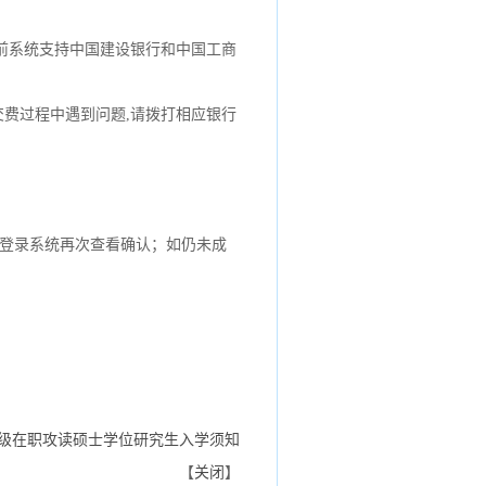
,目前系统支持中国建设银行和中国工商
在交费过程中遇到问题,请拨打相应银行
日登录系统再次查看确认；如仍未成
14级在职攻读硕士学位研究生入学须知
【
关闭
】