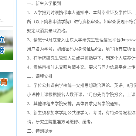
一、新生入学报到
1
、入学报到时须携带本人通知书、本科毕业证及学位证、
..
所（以下简称申请学院）进行资格审查。
如审查发现不符
规定取消其录取资格。
2
、请您于
4
月底登入山东大学研究生管理信息平台
(
http://
用户名为学号，初始密码为身份证后
6
位，填写所有应填信
3、在学院研究生管理人员或导师指导下，制定个人培养计
4、资格审核时未交照片请补交。要求与同力信息平台上传
二、课程安排
1、学位公共课由学校统一安排思想政治理论、英语。9月
小语种上课根据报名人数开课，4月份先到学院报名，上课
2、其他课程由学院安排，具体要求见各学院通知。
3、新生须参加本学期公共课学习、考试，有特殊情况者须
请，研究生院批准方可缓修、缓考。
三、特别提示