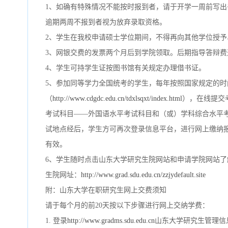
1
、如确有特殊情况不能按时报到者，请于开学一周前写出
逾期两周不报到者视为放弃录取资格。
2、学生在我校申请硕士学位期间，不得再向其他学位授予
3、网银交费的发票两个月后到学院领取。后期指导答辩
4、学生可持学生证按图书馆有关规定办理借书证。
5、参加同等学力全国统考的学生，每年按照国家规定的
（
http://www.cdgdc.edu.cn/tdxlsqxt/index.html
），在线提交
考试科目——外国语水平考试科目和（或）学科综合水平
试地点经后，学生方可再次登录信息平台，进行网上缴纳
有效。
6、学生随时点击山东大学研究生院网站和申请学院网站
生院网址：
http://www.grad.sdu.edu.cn/zzjydefault.site
附：山东大学在职研究生网上交费须知
请于
每个月的前20天
按以下步骤进行网上交纳学费：
1. 登录
http://www.gradms.sdu.edu.cn
山东大学研究生管理信