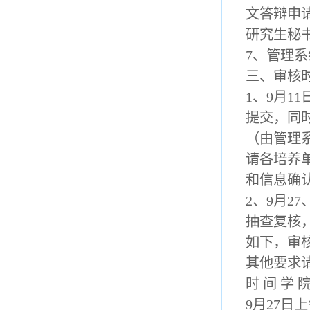
文答辩申
研究生秘
7、管理
三、审核
1、9月1
提交，同
（由管理
请各培养
和信息确
2、9月2
抽查复核
如下，审
其他要求
时 间 学 院
9月27日