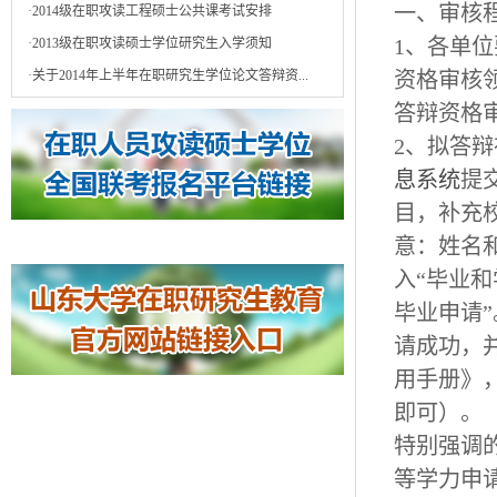
一、审核
·
2014级在职攻读工程硕士公共课考试安排
1、各单
·
2013级在职攻读硕士学位研究生入学须知
·
关于2014年上半年在职研究生学位论文答辩资...
资格审核
答辩资格
2、拟答
息系统
提
目，补充
意：姓名
入“毕业
毕业申请
请成功，
用手册》
即可）。
特别强调
等学力申