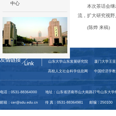
中心
本次茶话会继
流，扩大研究视野
(陈烨 来稿)
山东大学山东发展研究院
厦门大学王亚
高校人文社会科学信息网
中国经济学教
电话：0531-88364000 地址：山东省济南市山大南路27号山东大
邮箱：cer@sdu.edu.cn 传 真：0531-88364981 邮编：250100