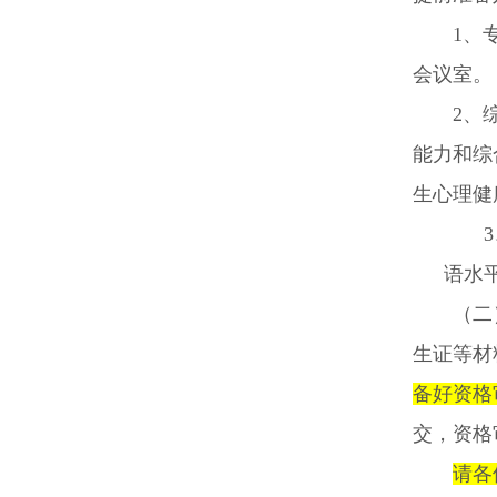
1
、
会议室。
2
、
能力和综
生心理健
3
语水
（二
生证等材
备好资格
交，
资格
请各