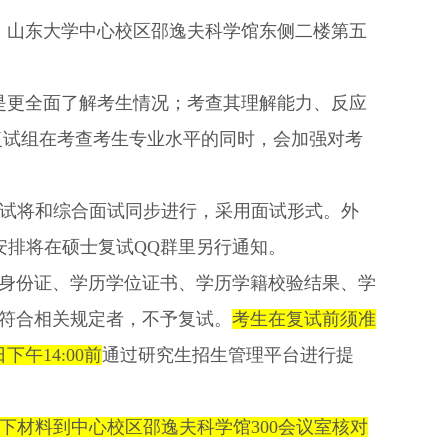
：山东大学中心校区邵逸夫科学馆东侧二楼第五
是更全面了解考生情况；考查其理解能力、反应
复试组在考查考生专业水平的同时，会加强对考
试将和综合面试同步进行，采用面试形式。外
安排将在硕士复试
QQ
群里另行通知。
身份证、学历学位证书、学历学籍校验结果、学
符合相关规定者，不予复试。
考生在复试前须准
日下午
14:00
前
通过研究生招生管理平台进行提
下材料到中心校区邵逸夫科学馆
300
会议室
核对