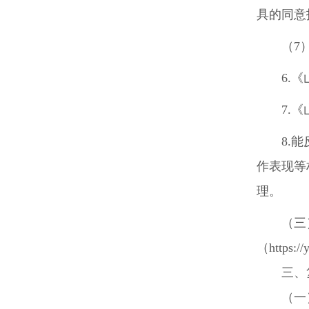
具的同意
（
7
6.
《
7.
《
8.
能
作表现等
理。
（三
（
https:/
三、
（一