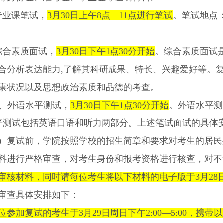
专业课笔试，
3
月
30
日上午
8
点—
11
点进行笔试
。笔试地点
综合素质面试，
3
月
30
日下午
1
点
30分
开始
。
综合素质面试
合分析表达能力
,
了解其科研成果、特长、兴趣爱好等。
康状况以及思想政治素质和品德的考查。
、外语水平测试，
3
月
30
日下午
1
点
30分
开始
。
外语水平测
平测试包括英语口语和听力两部分。上述笔试面试的具体
）复试前，学院按照学校的招生简章和要求对考生的居民
料进行严格审查，对考生身份和报考资格进行核查，对不
审核材料，同时请每位考生将以下材料的电子版于
3
月
28
审查具体安排如下：
位参加复试的考生于
3
月
29
日周日下午
2:00
—
5:00
，携带以