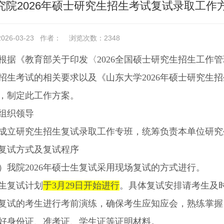
究院2026年硕士研究生招生考试复试录取工作
26-03-23
作者：
浏览次数：
2348
根据《教育部关于印发〈
2026
全国
硕士研究生招生工作管
招生考试的相关要求以及
《
山东大学
2026
年硕士研究生招
，制定此工作方案。
组织领导
成立研究生招生复试录取工作专班，统筹负责本单位研究
复试方式及复试程序
）我院
2026
年硕士生复试采用现场复试的方式进行。
生复试计划
于
3
月
29
日开始进行
。
具体复试安排请考生及
复试的考生进行考前演练，确保考生应知应会，熟练掌握
好身份证、准考证、学生证等
证明材料
。