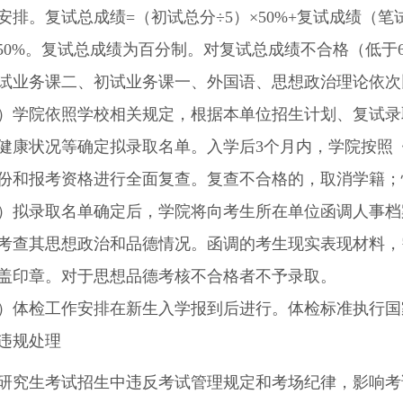
安排。复试总成绩
=
（初试总分÷
5
）×
50%+
复试成绩（笔
50%
。复试总成绩为百分制。对复试总成绩不合格（低于
试业务课二、初试业务课一、外国语、思想政治理论依次
）学院依照学校相关规定，根据本单位招生计划、复试录
健康状况等确定拟录取名单。入学后
3
个月内，学院按照
份和报考资格进行全面复查。复查不合格的，取消学籍；
）拟录取名单确定后，学院将向考生所在单位函调人事档
考查其思想政治和品德情况。函调的考生现实表现材料，
盖印章。对于思想品德考核不合格者不予录取。
）体检工作安排在新生入学报到后进行。体检标准执行国
违规处理
研究生考试招生中违反考试管理规定和考场纪律，影响考