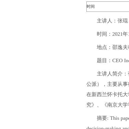
时间
主讲人：
张琨
时间：
2021
年
地点：
邵逸夫
题目：
CEO Inc
主讲人简介：
公派），主要从事
在新西兰怀卡托大
究》、《南京大学
摘要
:
This pape
decision-making and