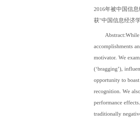
2016
年被中国信息
获
"
中国信息经济
Abstract:
While 
accomplishments and
motivator. We exami
(
‘
bragging
’
), influe
opportunity to boast
recognition. We als
performance effects.
traditionally negativ