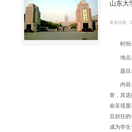
山东大
发布日期：20
时间
地点
题目
内容
誉，其选
命呈现显
且担任的
成为学生