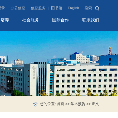
登录
|
办公信息
|
信息服务
|
图书馆
|
English
|
搜索
才培养
社会服务
国际合作
联系我们
您的位置:
>>
>> 正文
首页
学术预告