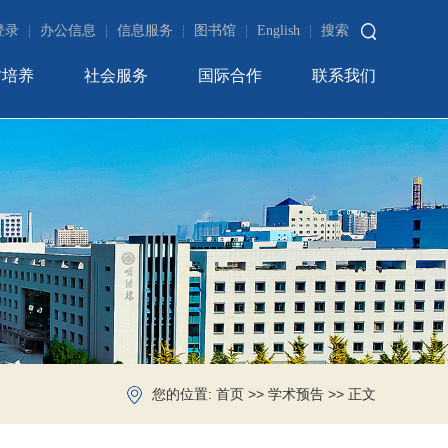
登录
|
办公信息
|
信息服务
|
图书馆
|
English
|
搜索
才培养
社会服务
国际合作
联系我们
您的位置:
>>
>> 正文
首页
学术预告