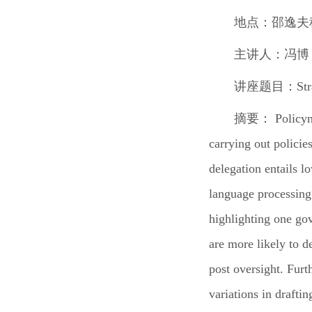
地点：
邵逸夫
主讲人：
冯博
讲座题目：
St
摘要：
Policym
carrying out policie
delegation entails l
language processing
highlighting one gov
are more likely to d
post oversight. Furt
variations in draftin