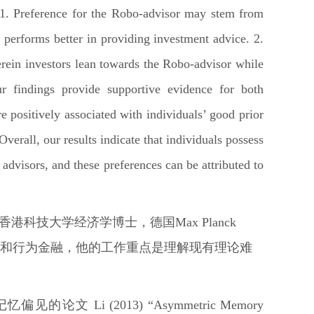
 1. Preference for the Robo-advisor may stem from
r performs better in providing investment advice. 2.
rein investors lean towards the Robo-advisor while
ur findings provide supportive evidence for both
e positively associated with individuals’ good prior
verall, our results indicate that individuals possess
dvisors, and these preferences can be attributed to
香港科技大学经济学博士，德国
Max Planck
和行为金融，他的工作重点是理解现有理论难
记忆偏见的论文
Li (2013) “Asymmetric Memory