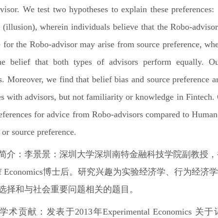
isor. We test two hypotheses to explain these preferences:
s (illusion), wherein individuals believe that the Robo-adviso
 for the Robo-advisor may arise from source preference, whe
he belief that both types of advisors perform equally. O
. Moreover, we find that belief bias and source preference ar
s with advisors, but not familiarity or knowledge in Fintech. O
references for advice from Robo-advisors compared to Human a
s or source preference.
简介
：李景景：深圳大学深圳南特金融科技学院副教授，
of Economics
博士后。研究兴趣为实验经济学、行为经济学
选择和与社会重要问题相关的题目。
学术贡献：
发表于
2013
年
Experimental Economics
关于