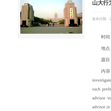
山大行
发布日期：20
时间
地点
题目
内容
investiga
such pref
advisor v
advisor in