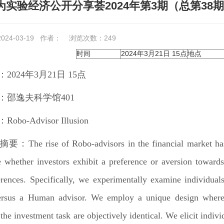
为实验经济公开分享荟2024年第3期（总第38
24-03-19
作者：
浏览次数：
249
时间
2024年3月21日 15点
地点
：
2024
年
3
月
21
日
15
点
：
邵逸夫科学馆
401
：
Robo-Advisor Illusion
摘要：
The rise of Robo-advisors in the financial market has
te whether investors exhibit a preference or aversion towar
erences. Specifically, we experimentally examine individual
ersus a Human advisor. We employ a unique design where 
 the investment task are objectively identical. We elicit indiv