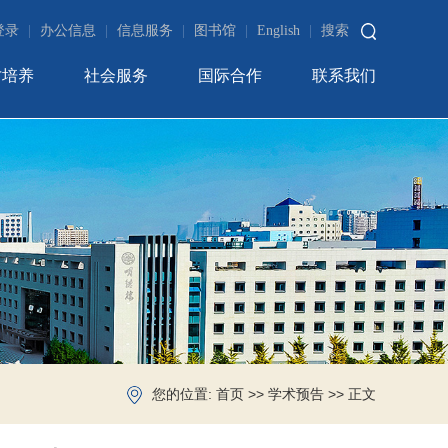
登录
|
办公信息
|
信息服务
|
图书馆
|
English
|
搜索
才培养
社会服务
国际合作
联系我们
您的位置:
>>
>> 正文
首页
学术预告