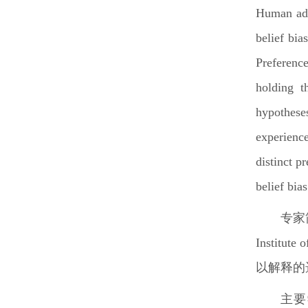
Human adv
belief bia
Preference
holding t
hypotheses
experience
distinct p
belief bia
专家
Institute 
以解释的
主要