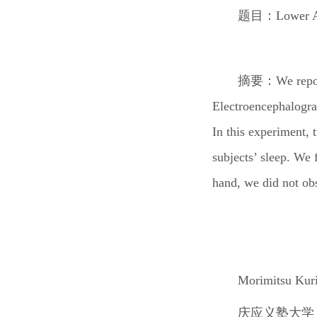
题目：
Lower A
摘要：
We repo
Electroencephalogra
In this experiment
subjects’ sleep. We
hand, we did not obs
Morimitsu Kur
庆应义塾大学