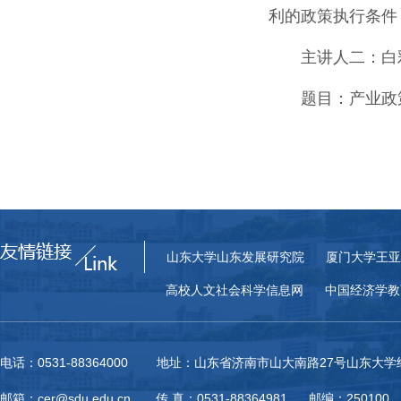
利的政策执行条件
主讲人二
：
白
题目：
产业政
山东大学山东发展研究院
厦门大学王亚
高校人文社会科学信息网
中国经济学教
电话：0531-88364000 地址：山东省济南市山大南路27号山东大
邮箱：cer@sdu.edu.cn 传 真：0531-88364981 邮编：250100