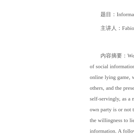
题目：
Informa
主讲人：
Fabio
内容摘要：
We 
of social informatio
online lying game, 
others, and the pres
self-servingly, as 
own party is or not 
the willingness to l
information. A foll