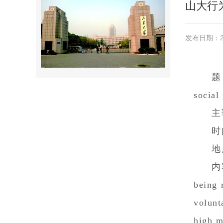
山大行
发布日期：20
题
social
主
时
地
内
being 
volunt
high m