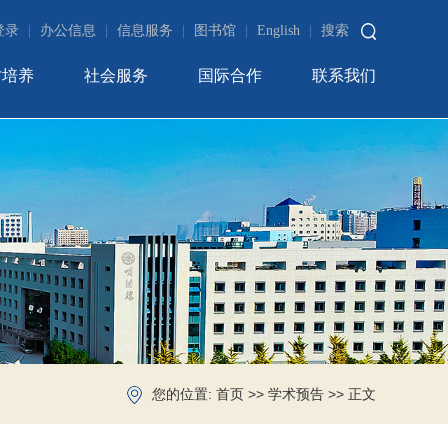
登录
|
办公信息
|
信息服务
|
图书馆
|
English
|
搜索
才培养
社会服务
国际合作
联系我们
您的位置:
>>
>> 正文
首页
学术预告