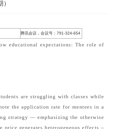
期）
腾讯会议，会议号：791-324-654
ow educational expectations: The role of
tudents are struggling with classes while
mote the application rate for mentees in a
ing strategy — emphasizing the otherwise
e price generates heterogeneous effects –