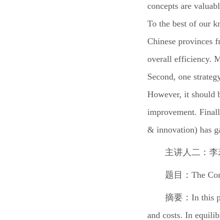
concepts are valuabl
To the best of our k
Chinese provinces f
overall efficiency. 
Second, one strategy
However, it should 
improvement. Finall
& innovation) has g
主讲人二：
李
题目：
The Com
摘要：
In this
and costs. In equili