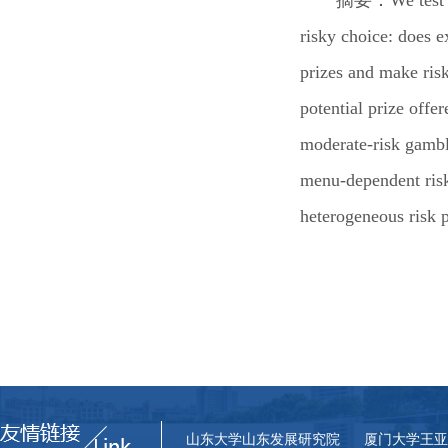
risky choice: does e
prizes and make risk
potential prize offer
moderate-risk gamble
menu-dependent risk 
heterogeneous risk p
山东大学山东发展研究院
厦门大学王亚