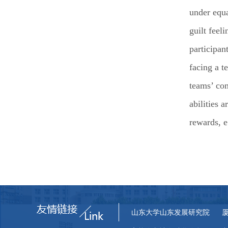
under equa
guilt feel
participan
facing a t
teams’ com
abilities 
rewards, e
山东大学山东发展研究院