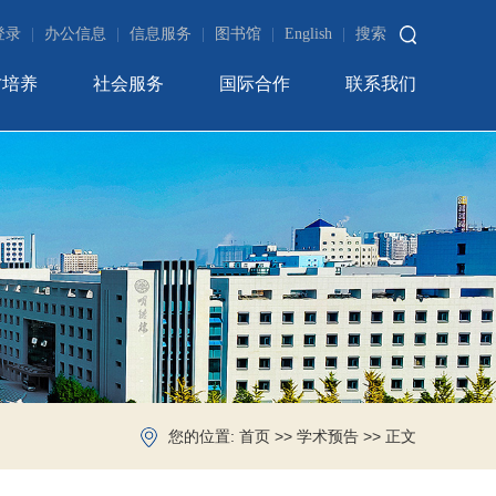
登录
|
办公信息
|
信息服务
|
图书馆
|
English
|
搜索
才培养
社会服务
国际合作
联系我们
您的位置:
>>
>> 正文
首页
学术预告