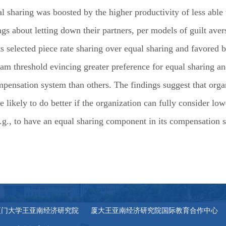
l sharing was boosted by the higher productivity of less able
ings about letting down their partners, per models of guilt ave
ts selected piece rate sharing over equal sharing and favored 
eam threshold evincing greater preference for equal sharing a
pensation system than others. The findings suggest that orga
are likely to do better if the organization can fully consider lo
.g., to have an equal sharing component in its compensation s
厦门大学王亚南经济研究院
厦大王亚南经济研究院国际教育合作中心