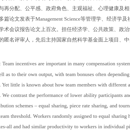
与再分配、公平感、政府角色、主观福祉、心理健康及相
多篇论文发表于
Management Science
等管理学、经济学及
学术会议报告论文上百次。担任经济学、公共政策、政治
的匿名评审人，先后主持国家自然科学基金面上项目、中
Team incentives are important in many compensation systems
：
ll as to their own output, with team bonuses often depending
. Yet little is known about how team members with different a
. We contrast the performance of lower ability participants an
ribution schemes – equal sharing, piece rate sharing, and tourn
team threshold. Workers randomly assigned to equal sharing h
es-all and had similar productivity to workers in individual 