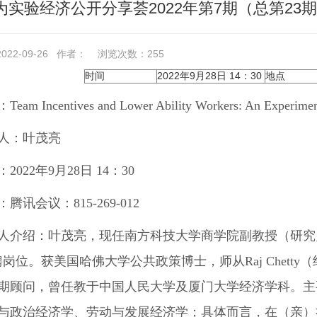
为实验经济公开分享荟2022年第7期（总第23
22-09-26
作者：
浏览次数：
255
时间
2022年9月28日 14：30
地点
：
Team Incentives and Lower Ability Workers: An Experimen
人：
叶茂亮
：
2022
年
9
月
28
日
14
：
30
：
腾讯会议：
815-269-012
人介绍：
叶茂亮，现任
南方科技大学商学院副教授（研究
聘岗位。获美国哈佛大学公共政策博士，师从Raj Chet
期顾问，曾任教于中国人民大学及厦门大学经济学科。主
与政治经济学、劳动与发展经济学；具体而言，在（亲）