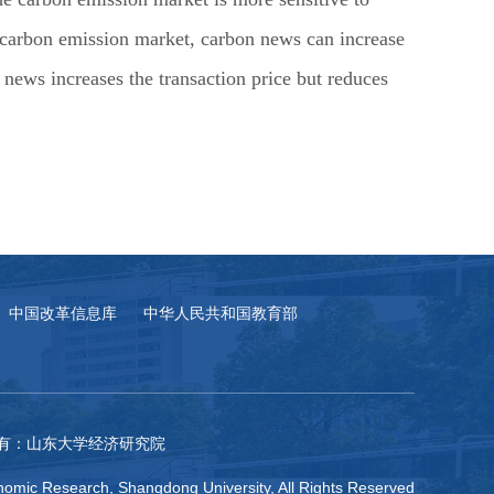
he carbon emission market, carbon news can increase
 news increases the transaction price but reduces
中国改革信息库
中华人民共和国教育部
有：山东大学经济研究院
omic Research, Shangdong University, All Rights Reserved