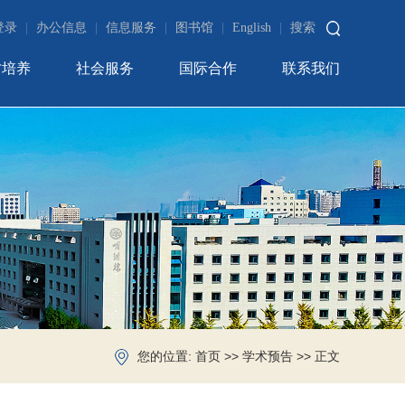
登录
|
办公信息
|
信息服务
|
图书馆
|
English
|
搜索
才培养
社会服务
国际合作
联系我们
您的位置:
>>
>> 正文
首页
学术预告