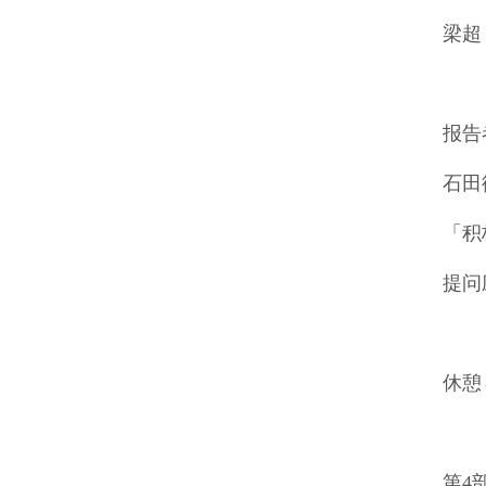
梁超
「农
报告
石田
「积
提问
休憩
第
4