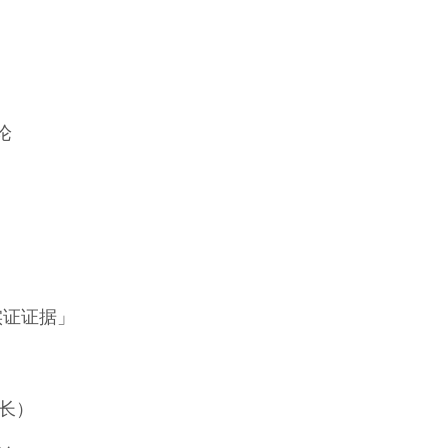
总论
证证据」
长）