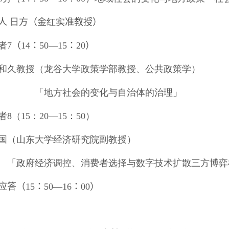
人
日方（金
红实
准教授）
者
7
（
14
：
50
―
15
：
20
）
和久教授（龙谷大学政策学部教授、公共政策学）
地方社会的变化与自治体的治理」
者
8
（
15
：
20
―
15
：
50
）
国（山东大学经济研究院副教授）
府经济调控、消费者选择与数字技术扩散三方博弈
应答（
15
：
50
―
16
：
00
）