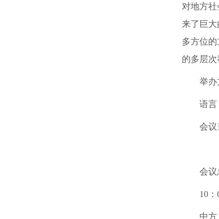
对地方社
来了巨大
多方位的
的多层次
举办
语言
会议
会议
10
：
中方