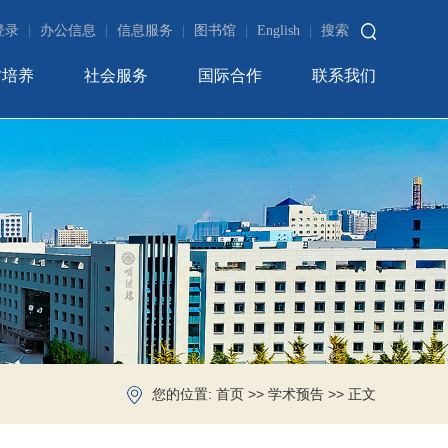
登录
|
办公信息
|
信息服务
|
图书馆
|
English
|
搜索
才培养
社会服务
国际合作
联系我们
您的位置:
>>
>> 正文
首页
学术预告