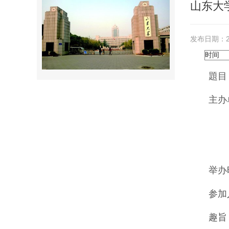
山东大
发布日期：20
时间
題目
主办
龙
举办
参加
趣旨