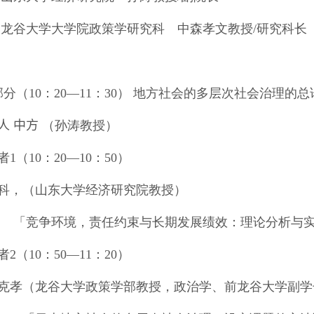
 龙谷大学大学院政策学研究科 中森孝文教授
/
研究科长
部分
（
10
：
20
―
11
：
30
） 地方社会的多层次社会治理的
人
中方
（孙涛教授）
者
1
（
10
：
20
―
10
：
50
）
科，（山东大学经济研究院教授）
竞争环境，责任约束与长期发展绩效：理论分析与实
者
2
（
10
：
50
―
11
：
20
）
克孝（龙谷大学政策学部教授，政治学、前龙谷大学副学