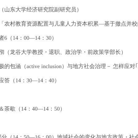
（山东大学经济研究院副研究员）
村教育资源配置与儿童人力资本积累—基于撤点并校
者
6
（
14
：
00
―
14
：
30
）
彻（龙谷大学教授・退职、政治学・前政策学部长）
极的包涵（
active inclusion
）与地方社会治理－ 怎样应对
应答（
14
：
30
―
14
：
40
）
＆茶歇（
14
：
40
―
14
：
50
）
部分
（
14
：
50
―
16
：
00
）地域社会的变化与地方政策・社