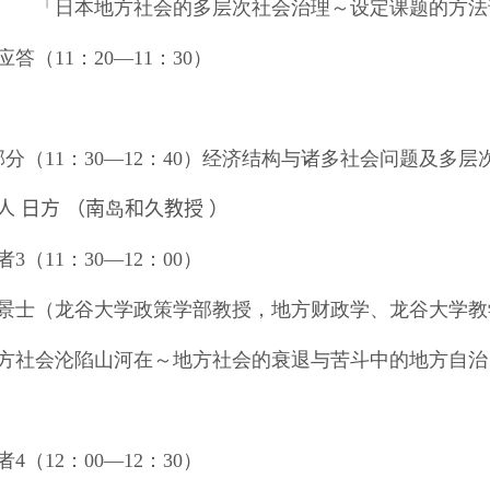
日本地方社会的多层次社会治理～设定课题的方法
应答（
11
：
20
―
11
：
30
）
部分
（
11
：
30
―
12
：
40
）经济结构与诸多社会问题及多层
人
日方
（南
岛
和久教授 ）
者
3
（
11
：
30
―
12
：
00
）
景士（龙谷大学政策学部教授，地方财政学、龙谷大学教
方社会沦陷山河在～地方社会的衰退与苦斗中的地方自治
者
4
（
12
：
00
―
12
：
30
）