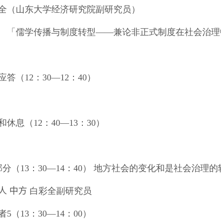
全（山东大学经济研究院副研究员）
学传播与制度转型——兼论非正式制度在社会治理
应答（
12
：
30
―
12
：
40
）
和休息（
12
：
40
―
13
：
30
）
部分
（
13
：
30
―
14
：
40
） 地方社会的变化和是社会治理的
人
中方
白彩全副研究员
者
5
（
13
：
30
―
14
：
00
）