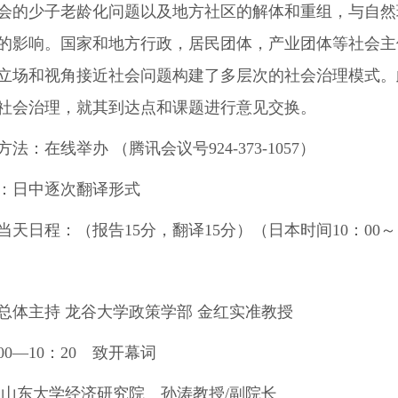
会的少子老龄化问题以及地方社区的解体和重组，与自然
的影响。国家和地方行政，居民团体，产业团体等社会主
立场和视角接近社会问题构建了多层次的社会治理模式。
社会治理，就其到达点和课题进行意见交换。
方法：
在线举办 （腾讯会议号
924-373-1057
）
：
日中逐次翻译形式
当天日程：
（报告
15
分，翻译
15
分）（日本时间
10
：
00
～
总体主持 龙谷大学政策学部 金红实准教授
00
―
10
：
20
致开幕词
 山东大学经济研究院 孙涛教授
/
副院长