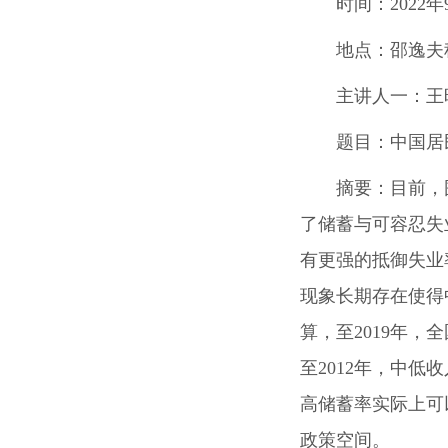
时间：
2022年
地点：
邵逸夫
主讲人一：
王
题目：
中国居
摘要：
目前，
了储蓄与可容忍失
有更强的抵御失业
现象长期存在使得
算，至
2019
年，全
至
2012
年，中低收
高储蓄率实际上可
政策空间。