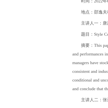
时间：2022年6
地点：邵逸夫
主讲人一：唐
题目：Style Cons
摘要：This paper 
and performances in 
managers have stock 
consistent and indus
conditional and unco
and conclude that th
主讲人二：张