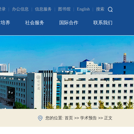
登录
|
办公信息
|
信息服务
|
图书馆
|
English
|
搜索
才培养
社会服务
国际合作
联系我们
您的位置:
>>
>> 正文
首页
学术预告