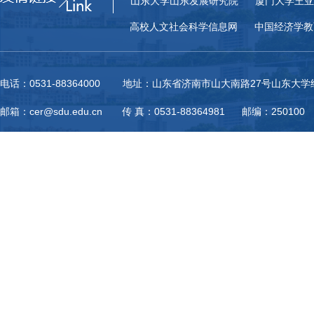
山东大学山东发展研究院
厦门大学王亚
高校人文社会科学信息网
中国经济学教
电话：0531-88364000 地址：山东省济南市山大南路27号山东大
邮箱：cer@sdu.edu.cn 传 真：0531-88364981 邮编：250100