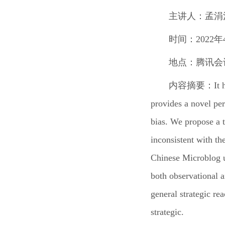
主讲人：
孟涓
时间：
2022
年
地点：
腾讯会
内容摘要：
I
t 
provides a novel pe
bias. We propose a t
inconsistent with th
Chinese Microblog u
both observational a
general strategic r
strategic.