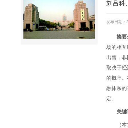
刘吕科
发布日期：20
摘要
场的相互
出售，非
取决于经
的概率。
融体系的
定。
关键
（本