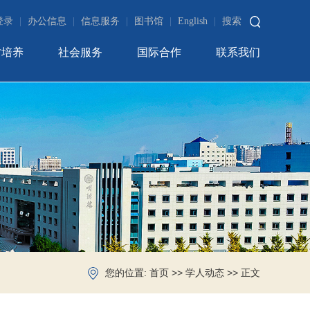
登录
|
办公信息
|
信息服务
|
图书馆
|
English
|
搜索
才培养
社会服务
国际合作
联系我们
您的位置:
>>
>> 正文
首页
学人动态