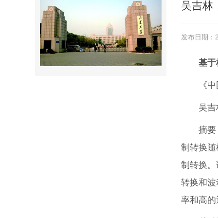
吴吉林
发布日期：20
基于
《中
吴吉
摘要
制转换随
制转换。
转换和波
率和高的