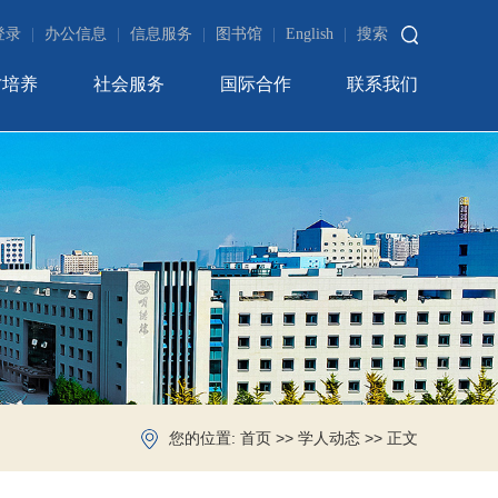
登录
|
办公信息
|
信息服务
|
图书馆
|
English
|
搜索
才培养
社会服务
国际合作
联系我们
您的位置:
>>
>> 正文
首页
学人动态